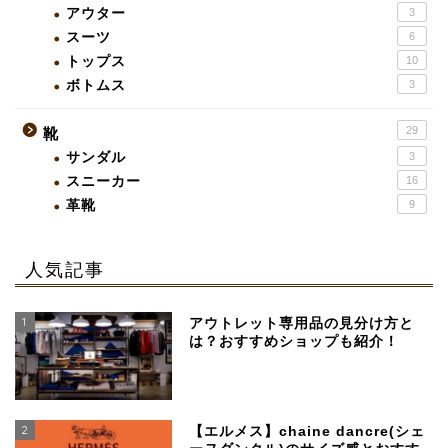
アウター
3
スーツ
6
トップス
10
ボトムス
3
29
靴
サンダル
3
スニーカー
16
革靴
9
人気記事
1
アウトレット専用品の見分け方と
は？おすすめショップも紹介！
2
【エルメス】chaine dancre(シェ