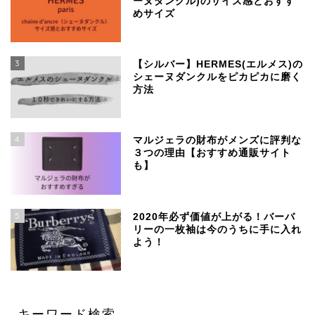
ーヌダンクル)のサイズ感とおすす
めサイズ
3
【シルバー】HERMES(エルメス)の
シェーヌダンクルをピカピカに磨く
方法
4
マルジェラの財布がメンズに評判な
３つの理由【おすすめ通販サイト
も】
SSENSEで買える、日本
より安く手に入るおすす
5
めブランド
2020年必ず価値が上がる！バーバ
リーの一枚袖は今のうちに手に入れ
よう！
【マルジェラ】足袋ブー
ツのサイズ感と定価より
４万安い通販サイト
キーワード検索