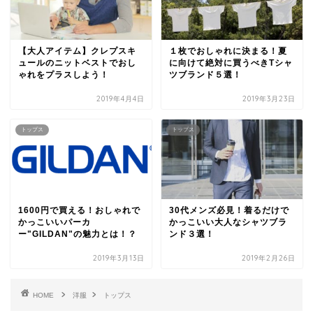
【大人アイテム】クレプスキ
１枚でおしゃれに決まる！夏
ュールのニットベストでおし
に向けて絶対に買うべきTシャ
ゃれをプラスしよう！
ツブランド５選！
2019年4月4日
2019年3月23日
トップス
トップス
1600円で買える！おしゃれで
30代メンズ必見！着るだけで
かっこいいパーカ
かっこいい大人なシャツブラ
ー"GILDAN"の魅力とは！？
ンド３選！
2019年3月13日
2019年2月26日
HOME
洋服
トップス