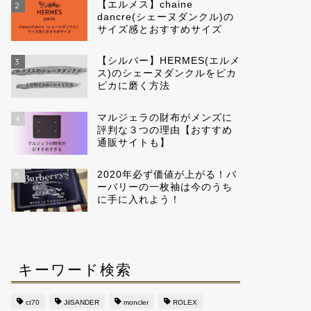
【エルメス】chaine
2
dancre(シェーヌダンクル)の
サイズ感とおすすめサイズ
【シルバー】HERMES(エルメ
3
ス)のシェーヌダンクルをピカ
ピカに磨く方法
マルジェラの財布がメンズに
4
評判な３つの理由【おすすめ
通販サイトも】
2020年必ず価値が上がる！バ
5
ーバリーの一枚袖は今のうち
に手に入れよう！
キーワード検索
ct70
JilSANDER
moncler
ROLEX