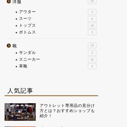
洋服
25
アウター
3
スーツ
6
トップス
10
ボトムス
3
靴
29
サンダル
3
スニーカー
16
革靴
9
人気記事
アウトレット専用品の見分け
1
方とは？おすすめショップも
紹介！