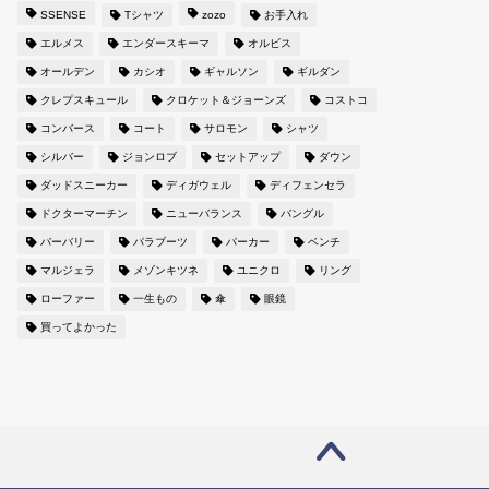
SSENSE
Tシャツ
zozo
お手入れ
エルメス
エンダースキーマ
オルビス
オールデン
カシオ
ギャルソン
ギルダン
クレプスキュール
クロケット＆ジョーンズ
コストコ
コンバース
コート
サロモン
シャツ
シルバー
ジョンロブ
セットアップ
ダウン
ダッドスニーカー
ディガウェル
ディフェンセラ
ドクターマーチン
ニューバランス
バングル
バーバリー
パラブーツ
パーカー
ベンチ
マルジェラ
メゾンキツネ
ユニクロ
リング
ローファー
一生もの
傘
眼鏡
買ってよかった