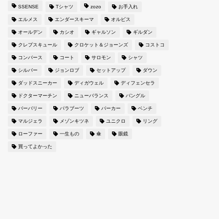
SSENSE
Tシャツ
zozo
お手入れ
エルメス
エンダースキーマ
オルビス
オールデン
カシオ
ギャルソン
ギルダン
クレプスキュール
クロケット＆ジョーンズ
コストコ
コンバース
コート
サロモン
シャツ
シルバー
ジョンロブ
セットアップ
ダウン
ダッドスニーカー
ディガウェル
ディフェンセラ
ドクターマーチン
ニューバランス
バングル
バーバリー
パラブーツ
パーカー
ベンチ
マルジェラ
メゾンキツネ
ユニクロ
リング
ローファー
一生もの
傘
眼鏡
買ってよかった