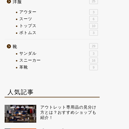
洋服
25
アウター
3
スーツ
6
トップス
10
ボトムス
3
靴
29
サンダル
3
スニーカー
16
革靴
9
人気記事
アウトレット専用品の見分け
1
方とは？おすすめショップも
紹介！