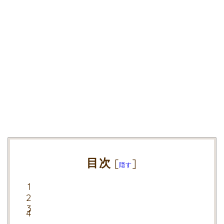
目次
[
]
隠す