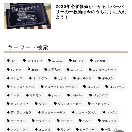
より安く手に入るおすす
5
めブランド
2020年必ず価値が上がる！バーバ
リーの一枚袖は今のうちに手に入れ
よう！
【マルジェラ】足袋ブー
ツのサイズ感と定価より
４万安い通販サイト
キーワード検索
マルジェラの財布がメン
ズに評判な３つの理由
ct70
JilSANDER
moncler
ROLEX
SSENSE
【おすすめ通販サイト
も】
Tシャツ
zozo
お手入れ
エルメス
エンダースキーマ
オルビス
オールデン
カシオ
ギャルソン
ギルダン
このブログを運営してい
クレプスキュール
クロケット＆ジョーンズ
コストコ
コンバース
るのはこんな人です（み
コート
サロモン
シャツ
シルバー
ジョンロブ
んな興味持って
ね・・・）
セットアップ
ダウン
ダッドスニーカー
ディガウェル
ディフェンセラ
ドクターマーチン
ニューバランス
バングル
バーバリー
パラブーツ
パーカー
ベンチ
マルジェラ
メゾンキツネ
ユニクロ
リング
ローファー
一生もの