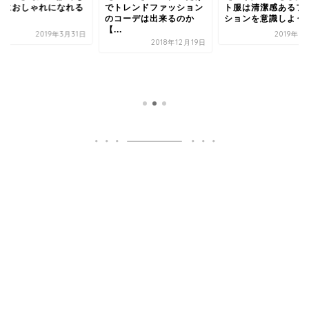
ぐにおしゃれになれる
でトレンドファッション
ト服は清潔感あるフ
法！
のコーデは出来るのか
ションを意識しよう
【...
2019年3月31日
2019年7
2018年12月19日