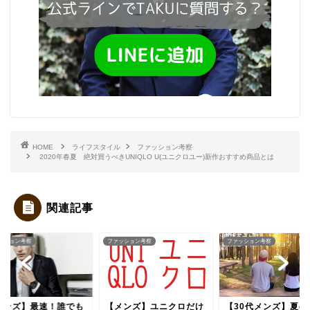
HOME
ライフスタイル
ファッション考察
2020年春夏 絶対買うべきUNIQLO U(ユニクロユー)新作おすすめ商品とは
関連記事
ッション考察
ファッション考察
ファッション考察
メンズ】最速！誰でも
【メンズ】ユニクロだけ
【30代メンズ】夏の