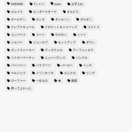
SSENSE
Tシャツ
zozo
お手入れ
エルメス
エンダースキーマ
オルビス
オールデン
カシオ
ギャルソン
ギルダン
クレプスキュール
クロケット＆ジョーンズ
コストコ
コンバース
コート
サロモン
シャツ
シルバー
ジョンロブ
セットアップ
ダウン
ダッドスニーカー
ディガウェル
ディフェンセラ
ドクターマーチン
ニューバランス
バングル
バーバリー
パラブーツ
パーカー
ベンチ
マルジェラ
メゾンキツネ
ユニクロ
リング
ローファー
一生もの
傘
眼鏡
買ってよかった