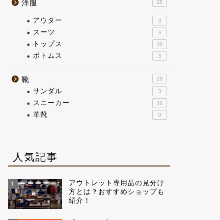
洋服
25
アウター
3
スーツ
6
トップス
10
ボトムス
3
靴
29
サンダル
3
スニーカー
16
革靴
9
人気記事
アウトレット専用品の見分け
1
方とは？おすすめショップも
紹介！