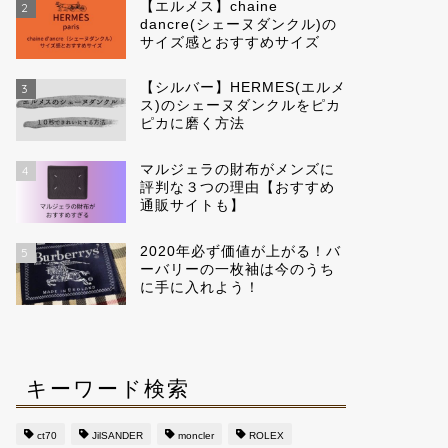
【エルメス】chaine
2
dancre(シェーヌダンクル)の
サイズ感とおすすめサイズ
【シルバー】HERMES(エルメ
3
ス)のシェーヌダンクルをピカ
ピカに磨く方法
マルジェラの財布がメンズに
4
評判な３つの理由【おすすめ
通販サイトも】
2020年必ず価値が上がる！バ
5
ーバリーの一枚袖は今のうち
に手に入れよう！
キーワード検索
ct70
JilSANDER
moncler
ROLEX