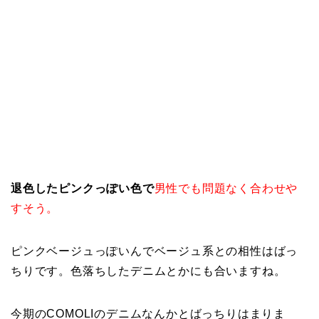
退色したピンクっぽい色で
男性でも問題なく合わせや
すそう。
ピンクベージュっぽいんでベージュ系との相性はばっ
ちりです。色落ちしたデニムとかにも合いますね。
今期のCOMOLIのデニムなんかとばっちりはまりま
す。
このはっきりしない色味ってなんか惹かれますよね。
パキッとした色よりも使い回ししやすそうでいいと思
います。
サドルをみる