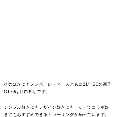
そのほかにもメンズ、レディースともに21年SSの新作
CT70は目白押しです。
シンプル好きにもデザイン好きにも、そしてコラボ好
きにもおすすめできるカラーリングが揃っています。
サイズが欠ける前にゲット
しちゃってください。
SSENSEで買える、日本
CT70メンズをみる
より安く手に入るおすす
めブランド
CT70レディースをみる
【マルジェラ】足袋ブー
ツのサイズ感と定価より