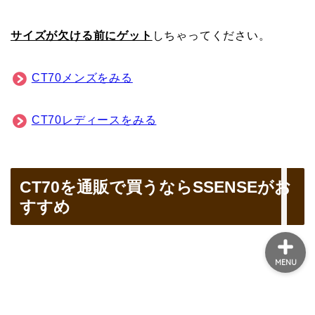
４万安い通販サイト
CT70を通販で買うならSSENSEがお
マルジェラの財布がメン
すすめ
ズに評判な３つの理由
【おすすめ通販サイト
も】
このブログを運営してい
るのはこんな人です（み
んな興味持って
ね・・・）
MENU