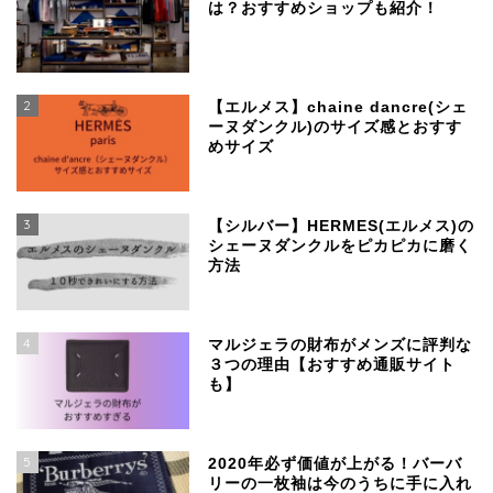
は？おすすめショップも紹介！
2
【エルメス】chaine dancre(シェ
ーヌダンクル)のサイズ感とおすす
めサイズ
3
【シルバー】HERMES(エルメス)の
シェーヌダンクルをピカピカに磨く
方法
4
マルジェラの財布がメンズに評判な
３つの理由【おすすめ通販サイト
も】
SSENSEで買える、日本
より安く手に入るおすす
5
めブランド
2020年必ず価値が上がる！バーバ
リーの一枚袖は今のうちに手に入れ