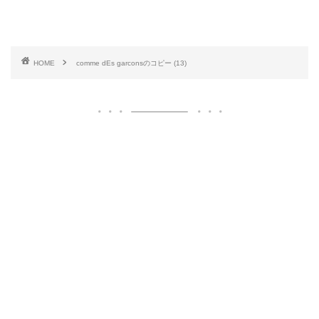
HOME
comme dEs garconsのコピー (13)