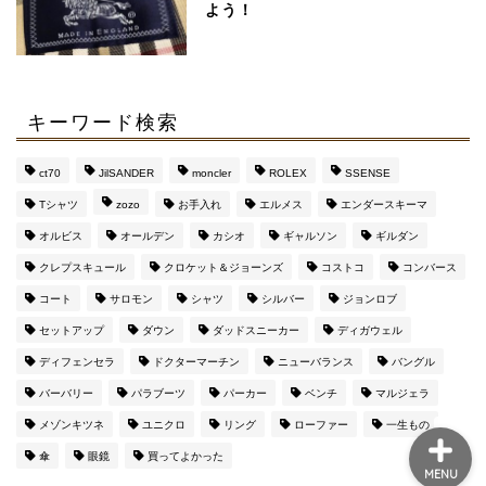
よう！
【マルジェラ】足袋ブー
ツのサイズ感と定価より
４万安い通販サイト
キーワード検索
マルジェラの財布がメン
ズに評判な３つの理由
ct70
JilSANDER
moncler
ROLEX
SSENSE
【おすすめ通販サイト
も】
Tシャツ
zozo
お手入れ
エルメス
エンダースキーマ
オルビス
オールデン
カシオ
ギャルソン
ギルダン
このブログを運営してい
クレプスキュール
クロケット＆ジョーンズ
コストコ
コンバース
るのはこんな人です（み
コート
サロモン
シャツ
シルバー
ジョンロブ
んな興味持って
ね・・・）
セットアップ
ダウン
ダッドスニーカー
ディガウェル
ディフェンセラ
ドクターマーチン
ニューバランス
バングル
バーバリー
パラブーツ
パーカー
ベンチ
マルジェラ
メゾンキツネ
ユニクロ
リング
ローファー
一生もの
傘
眼鏡
買ってよかった
MENU