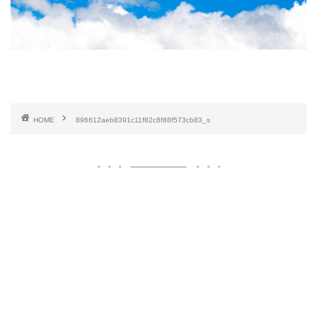
HOME
896612aeb8391c11f82c8f88f573cb83_s