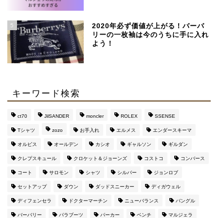
SSENSEで買える、日本
より安く手に入るおすす
5
めブランド
2020年必ず価値が上がる！バーバ
リーの一枚袖は今のうちに手に入れ
よう！
【マルジェラ】足袋ブー
ツのサイズ感と定価より
４万安い通販サイト
キーワード検索
マルジェラの財布がメン
ズに評判な３つの理由
ct70
JilSANDER
moncler
ROLEX
SSENSE
【おすすめ通販サイト
も】
Tシャツ
zozo
お手入れ
エルメス
エンダースキーマ
オルビス
オールデン
カシオ
ギャルソン
ギルダン
このブログを運営してい
クレプスキュール
クロケット＆ジョーンズ
コストコ
コンバース
るのはこんな人です（み
コート
サロモン
シャツ
シルバー
ジョンロブ
んな興味持って
ね・・・）
セットアップ
ダウン
ダッドスニーカー
ディガウェル
ディフェンセラ
ドクターマーチン
ニューバランス
バングル
バーバリー
パラブーツ
パーカー
ベンチ
マルジェラ