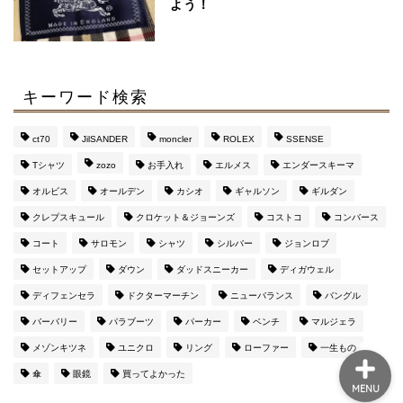
よう！
【マルジェラ】足袋ブー
ツのサイズ感と定価より
４万安い通販サイト
キーワード検索
マルジェラの財布がメン
ズに評判な３つの理由
ct70
JilSANDER
moncler
ROLEX
SSENSE
【おすすめ通販サイト
も】
Tシャツ
zozo
お手入れ
エルメス
エンダースキーマ
オルビス
オールデン
カシオ
ギャルソン
ギルダン
このブログを運営してい
クレプスキュール
クロケット＆ジョーンズ
コストコ
コンバース
るのはこんな人です（み
コート
サロモン
シャツ
シルバー
ジョンロブ
んな興味持って
ね・・・）
セットアップ
ダウン
ダッドスニーカー
ディガウェル
ディフェンセラ
ドクターマーチン
ニューバランス
バングル
バーバリー
パラブーツ
パーカー
ベンチ
マルジェラ
メゾンキツネ
ユニクロ
リング
ローファー
一生もの
傘
眼鏡
買ってよかった
MENU