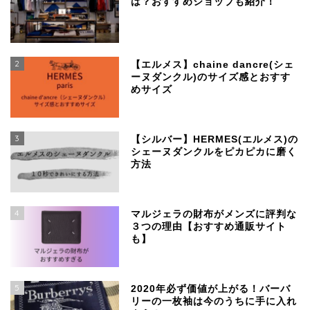
は？おすすめショップも紹介！
2
【エルメス】chaine dancre(シェ
ーヌダンクル)のサイズ感とおすす
めサイズ
3
【シルバー】HERMES(エルメス)の
シェーヌダンクルをピカピカに磨く
方法
4
マルジェラの財布がメンズに評判な
３つの理由【おすすめ通販サイト
も】
SSENSEで買える、日本
より安く手に入るおすす
めブランド
5
2020年必ず価値が上がる！バーバ
リーの一枚袖は今のうちに手に入れ