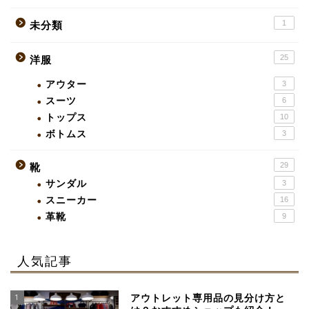
1
未分類
25
洋服
アウター
3
スーツ
6
トップス
10
ボトムス
3
29
靴
サンダル
3
スニーカー
16
革靴
9
人気記事
1
アウトレット専用品の見分け方と