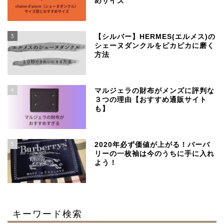
めサイズ
3
【シルバー】HERMES(エルメス)の
シェーヌダンクルをピカピカに磨く
方法
4
マルジェラの財布がメンズに評判な
３つの理由【おすすめ通販サイト
も】
SSENSEで買える、日本
より安く手に入るおすす
めブランド
5
2020年必ず価値が上がる！バーバ
リーの一枚袖は今のうちに手に入れ
よう！
【マルジェラ】足袋ブー
ツのサイズ感と定価より
４万安い通販サイト
キーワード検索
マルジェラの財布がメン