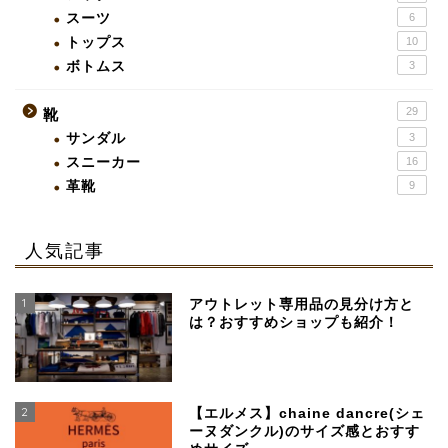
スーツ
6
トップス
10
ボトムス
3
29
靴
サンダル
3
スニーカー
16
革靴
9
人気記事
1
アウトレット専用品の見分け方と
は？おすすめショップも紹介！
2
【エルメス】chaine dancre(シェ
ーヌダンクル)のサイズ感とおすす