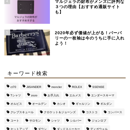
4
マルジェラの財布がメンズに評判な
３つの理由【おすすめ通販サイト
も】
SSENSEで買える、日本
より安く手に入るおすす
5
めブランド
2020年必ず価値が上がる！バーバ
リーの一枚袖は今のうちに手に入れ
よう！
【マルジェラ】足袋ブー
ツのサイズ感と定価より
４万安い通販サイト
キーワード検索
マルジェラの財布がメン
ズに評判な３つの理由
ct70
JilSANDER
moncler
ROLEX
SSENSE
【おすすめ通販サイト
も】
Tシャツ
zozo
お手入れ
エルメス
エンダースキーマ
オルビス
オールデン
カシオ
ギャルソン
ギルダン
このブログを運営してい
クレプスキュール
クロケット＆ジョーンズ
コストコ
コンバース
るのはこんな人です（み
コート
サロモン
シャツ
シルバー
ジョンロブ
んな興味持って
ね・・・）
セットアップ
ダウン
ダッドスニーカー
ディガウェル