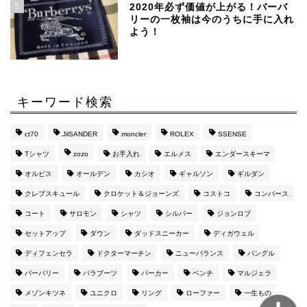
めブランド
5
2020年必ず価値が上がる！バーバ
リーの一枚袖は今のうちに手に入れ
よう！
【マルジェラ】足袋ブー
ツのサイズ感と定価より
４万安い通販サイト
キーワード検索
マルジェラの財布がメン
ズに評判な３つの理由
ct70
JilSANDER
moncler
ROLEX
SSENSE
【おすすめ通販サイト
も】
Tシャツ
zozo
お手入れ
エルメス
エンダースキーマ
オルビス
オールデン
カシオ
ギャルソン
ギルダン
このブログを運営してい
クレプスキュール
クロケット＆ジョーンズ
コストコ
コンバース
るのはこんな人です（み
コート
サロモン
シャツ
シルバー
ジョンロブ
んな興味持って
ね・・・）
セットアップ
ダウン
ダッドスニーカー
ディガウェル
ディフェンセラ
ドクターマーチン
ニューバランス
バングル
バーバリー
パラブーツ
パーカー
ベンチ
マルジェラ
メゾンキツネ
ユニクロ
リング
ローファー
一生もの