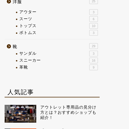
洋服
25
アウター
3
スーツ
6
トップス
10
ボトムス
3
靴
29
サンダル
3
スニーカー
16
革靴
9
人気記事
アウトレット専用品の見分け
1
方とは？おすすめショップも
紹介！