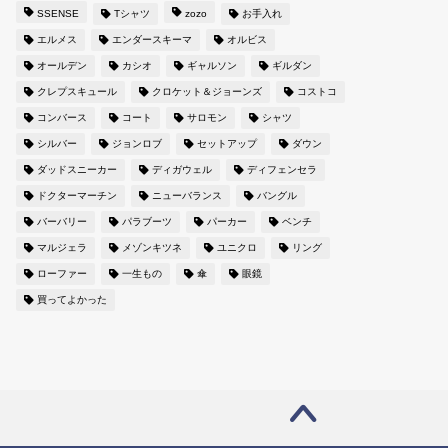
SSENSE
Tシャツ
zozo
お手入れ
エルメス
エンダースキーマ
オルビス
オールデン
カシオ
ギャルソン
ギルダン
クレプスキュール
クロケット＆ジョーンズ
コストコ
コンバース
コート
サロモン
シャツ
シルバー
ジョンロブ
セットアップ
ダウン
ダッドスニーカー
ディガウェル
ディフェンセラ
ドクターマーチン
ニューバランス
バングル
バーバリー
パラブーツ
パーカー
ベンチ
マルジェラ
メゾンキツネ
ユニクロ
リング
ローファー
一生もの
傘
眼鏡
買ってよかった