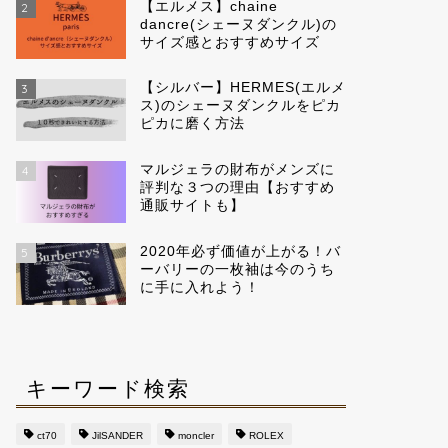
【エルメス】chaine
2
dancre(シェーヌダンクル)の
サイズ感とおすすめサイズ
【シルバー】HERMES(エルメ
3
ス)のシェーヌダンクルをピカ
ピカに磨く方法
マルジェラの財布がメンズに
4
評判な３つの理由【おすすめ
通販サイトも】
2020年必ず価値が上がる！バ
5
ーバリーの一枚袖は今のうち
に手に入れよう！
キーワード検索
ct70
JilSANDER
moncler
ROLEX