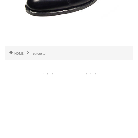
HOME
sutore-to