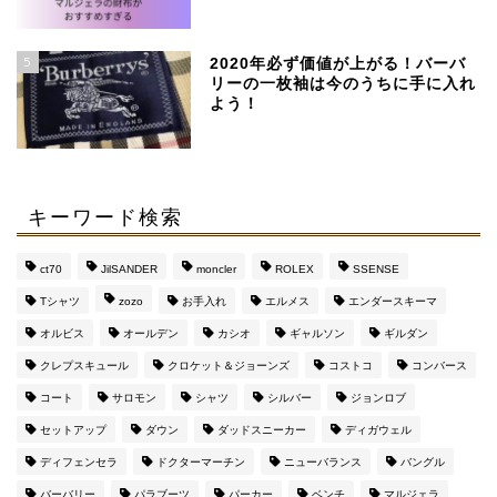
SSENSEで買える、日本
より安く手に入るおすす
5
めブランド
2020年必ず価値が上がる！バーバ
リーの一枚袖は今のうちに手に入れ
よう！
【マルジェラ】足袋ブー
ツのサイズ感と定価より
４万安い通販サイト
キーワード検索
マルジェラの財布がメン
ズに評判な３つの理由
ct70
JilSANDER
moncler
ROLEX
SSENSE
【おすすめ通販サイト
も】
Tシャツ
zozo
お手入れ
エルメス
エンダースキーマ
オルビス
オールデン
カシオ
ギャルソン
ギルダン
このブログを運営してい
クレプスキュール
クロケット＆ジョーンズ
コストコ
コンバース
るのはこんな人です（み
コート
サロモン
シャツ
シルバー
ジョンロブ
んな興味持って
ね・・・）
セットアップ
ダウン
ダッドスニーカー
ディガウェル
ディフェンセラ
ドクターマーチン
ニューバランス
バングル
バーバリー
パラブーツ
パーカー
ベンチ
マルジェラ