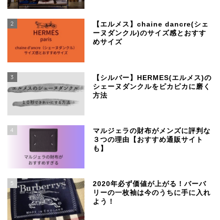
2
【エルメス】chaine dancre(シェ
ーヌダンクル)のサイズ感とおすす
めサイズ
3
【シルバー】HERMES(エルメス)の
シェーヌダンクルをピカピカに磨く
方法
4
マルジェラの財布がメンズに評判な
３つの理由【おすすめ通販サイト
も】
SSENSEで買える、日本
より安く手に入るおすす
5
めブランド
2020年必ず価値が上がる！バーバ
リーの一枚袖は今のうちに手に入れ
よう！
【マルジェラ】足袋ブー