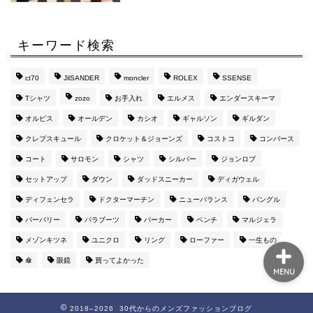
ツのサイズ感と定価より
４万安い通販サイト
キーワード検索
マルジェラの財布がメン
ズに評判な３つの理由
ct70
JilSANDER
moncler
ROLEX
SSENSE
【おすすめ通販サイト
も】
Tシャツ
zozo
お手入れ
エルメス
エンダースキーマ
オルビス
オールデン
カシオ
ギャルソン
ギルダン
このブログを運営してい
クレプスキュール
クロケット＆ジョーンズ
コストコ
コンバース
るのはこんな人です（み
コート
サロモン
シャツ
シルバー
ジョンロブ
んな興味持って
ね・・・）
セットアップ
ダウン
ダッドスニーカー
ディガウェル
ディフェンセラ
ドクターマーチン
ニューバランス
バングル
バーバリー
パラブーツ
パーカー
ベンチ
マルジェラ
メゾンキツネ
ユニクロ
リング
ローファー
一生もの
傘
眼鏡
買ってよかった
MENU
2018–2026 30代からのメンズファッションブログ