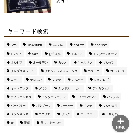
よう！
【マルジェラ】足袋ブー
ツのサイズ感と定価より
４万安い通販サイト
キーワード検索
マルジェラの財布がメン
ズに評判な３つの理由
ct70
JilSANDER
moncler
ROLEX
SSENSE
【おすすめ通販サイト
も】
Tシャツ
zozo
お手入れ
エルメス
エンダースキーマ
オルビス
オールデン
カシオ
ギャルソン
ギルダン
このブログを運営してい
クレプスキュール
クロケット＆ジョーンズ
コストコ
コンバース
るのはこんな人です（み
コート
サロモン
シャツ
シルバー
ジョンロブ
んな興味持って
ね・・・）
セットアップ
ダウン
ダッドスニーカー
ディガウェル
ディフェンセラ
ドクターマーチン
ニューバランス
バングル
バーバリー
パラブーツ
パーカー
ベンチ
マルジェラ
メゾンキツネ
ユニクロ
リング
ローファー
一生もの
傘
眼鏡
買ってよかった
MENU