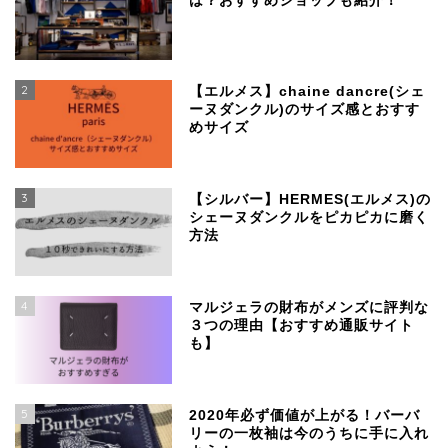
は？おすすめショップも紹介！
2
【エルメス】chaine dancre(シェ
ーヌダンクル)のサイズ感とおすす
めサイズ
3
【シルバー】HERMES(エルメス)の
シェーヌダンクルをピカピカに磨く
方法
4
マルジェラの財布がメンズに評判な
３つの理由【おすすめ通販サイト
も】
SSENSEで買える、日本
より安く手に入るおすす
めブランド
5
2020年必ず価値が上がる！バーバ
リーの一枚袖は今のうちに手に入れ