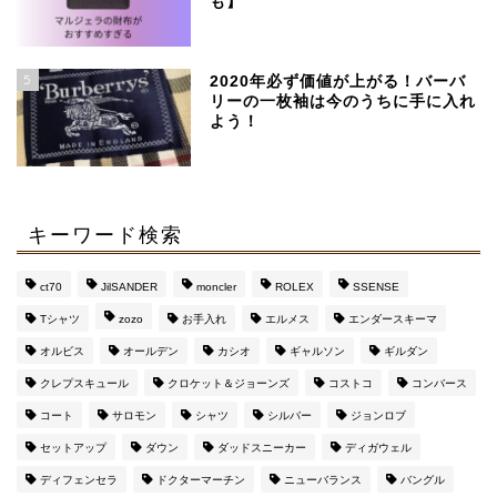
も】
SSENSEで買える、日本
より安く手に入るおすす
めブランド
5
2020年必ず価値が上がる！バーバ
リーの一枚袖は今のうちに手に入れ
よう！
【マルジェラ】足袋ブー
ツのサイズ感と定価より
４万安い通販サイト
キーワード検索
マルジェラの財布がメン
ズに評判な３つの理由
ct70
JilSANDER
moncler
ROLEX
SSENSE
【おすすめ通販サイト
も】
Tシャツ
zozo
お手入れ
エルメス
エンダースキーマ
オルビス
オールデン
カシオ
ギャルソン
ギルダン
このブログを運営してい
クレプスキュール
クロケット＆ジョーンズ
コストコ
コンバース
るのはこんな人です（み
コート
サロモン
シャツ
シルバー
ジョンロブ
んな興味持って
ね・・・）
セットアップ
ダウン
ダッドスニーカー
ディガウェル
ディフェンセラ
ドクターマーチン
ニューバランス
バングル