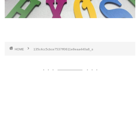
HOME
135c4cc5cbce7537ff0611e8eaa440a8_s