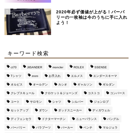
SSENSEで買える、日本
より安く手に入るおすす
5
めブランド
2020年必ず価値が上がる！バーバ
リーの一枚袖は今のうちに手に入れ
よう！
【マルジェラ】足袋ブー
ツのサイズ感と定価より
４万安い通販サイト
キーワード検索
マルジェラの財布がメン
ズに評判な３つの理由
ct70
JilSANDER
moncler
ROLEX
SSENSE
【おすすめ通販サイト
も】
Tシャツ
zozo
お手入れ
エルメス
エンダースキーマ
オルビス
オールデン
カシオ
ギャルソン
ギルダン
このブログを運営してい
クレプスキュール
クロケット＆ジョーンズ
コストコ
コンバース
るのはこんな人です（み
コート
サロモン
シャツ
シルバー
ジョンロブ
んな興味持って
ね・・・）
セットアップ
ダウン
ダッドスニーカー
ディガウェル
ディフェンセラ
ドクターマーチン
ニューバランス
バングル
バーバリー
パラブーツ
パーカー
ベンチ
マルジェラ