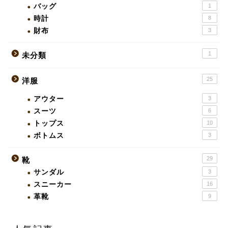
バッグ
1
時計
8
財布
3
1
未分類
25
洋服
アウター
3
スーツ
6
トップス
10
ボトムス
3
29
靴
サンダル
3
スニーカー
16
革靴
9