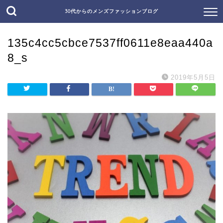
30代からのメンズファッションブログ
135c4cc5cbce7537ff0611e8eaa440a
8_s
2019年5月5日