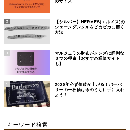
めサイズ
3
【シルバー】HERMES(エルメス)の
シェーヌダンクルをピカピカに磨く
方法
4
マルジェラの財布がメンズに評判な
３つの理由【おすすめ通販サイト
も】
SSENSEで買える、日本
より安く手に入るおすす
めブランド
5
2020年必ず価値が上がる！バーバ
リーの一枚袖は今のうちに手に入れ
よう！
【マルジェラ】足袋ブー
ツのサイズ感と定価より
４万安い通販サイト
キーワード検索
マルジェラの財布がメン