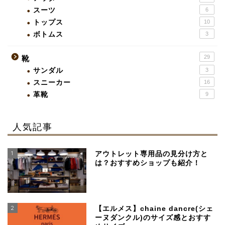
スーツ
6
トップス
10
ボトムス
3
29
靴
サンダル
3
スニーカー
16
革靴
9
人気記事
1
アウトレット専用品の見分け方と
は？おすすめショップも紹介！
2
【エルメス】chaine dancre(シェ
ーヌダンクル)のサイズ感とおすす